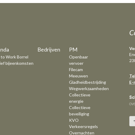
C
Ve
nda
Bedrijven
PM
En
 to Work Borrel
Openbaar
23
ief bijeenkomsten
vervoer
Filecam
Meeuwen
Te
Gladheidbestrijding
E-
Wegwerkzaamheden
Collectieve
Sch
energie
ove
Collectieve
beveiliging
KVO
Verkeersregels
Overnachten