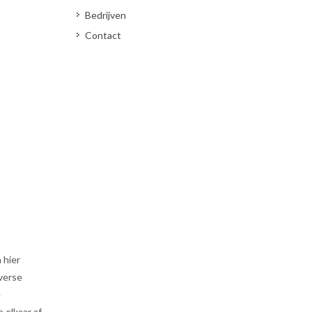
Bedrijven
Contact
 hier
verse
e
elkaar af.