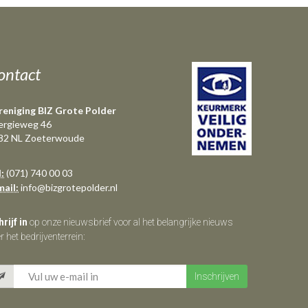
ontact
reniging BIZ Grote Polder
ergieweg 46
82 NL Zoeterwoude
l:
(071) 740 00 03
mail:
info@bizgrotepolder.nl
rijf in
op onze nieuwsbrief voor al het belangrijke nieuws
r het bedrijventerrein: