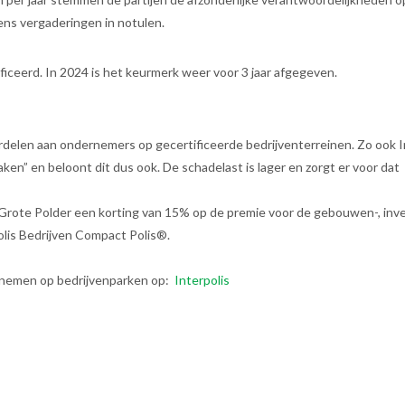
ns vergaderingen in notulen.
ficeerd. In 2024 is het keurmerk weer voor 3 jaar afgegeven.
elen aan ondernemers op gecertificeerde bedrijventerreinen. Zo ook In
aken” en beloont dit dus ook. De schadelast is lager en zorgt er voor dat
IZ Grote Polder een korting van 15% op de premie voor de gebouwen-, inve
olis Bedrijven Compact Polis®.
ernemen op bedrijvenparken op:
Interpolis