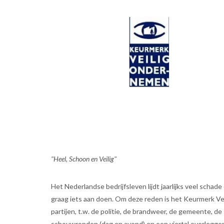
"Heel, Schoon en Veilig"
Het Nederlandse bedrijfsleven lijdt jaarlijks veel schade 
graag iets aan doen. Om deze reden is het Keurmerk V
partijen, t.w. de politie, de brandweer, de gemeente, 
schouwronden (dag en avond) en een viertal overleggen 