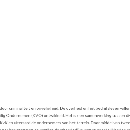
door criminaliteit en onveiligheid. De overheid en het bedrijfsleven willen
eilig Ondernemen (KVO) ontwikkeld. Het is een samenwerking tussen di
de KvK en uiteraard de ondernemers van het terrein. Door middel van twe
per jaar stemmen de partijen de afzonderlijke verantwoordelijkheden op 